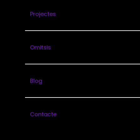
En qualsevol moment podràs accedir gratuïtament
exercir qualsevol altre dret previst per la legisla
Projectes
Per a totes les finalitats esmentades anterior
qualitat de titular del tractament d’acord am
Omitsis
Blog
Serveis
Avís L
Tecnologies
Conse
Contacte
Polít
Contacte
Blog
Políti
Treba
Kit dig