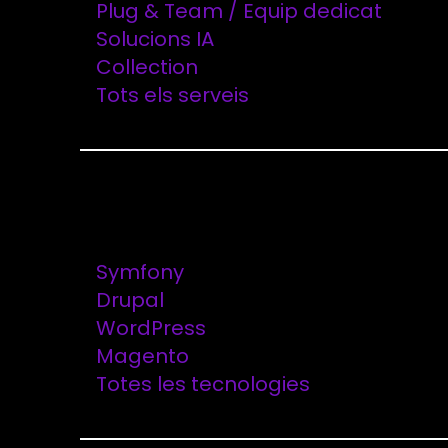
Plug & Team / Equip dedicat
de notícies o informació comercial que pugui se
Solucions IA
Collection
Tots els serveis
Tecnologies
Symfony
Drupal
WordPress
Magento
Totes les tecnologies