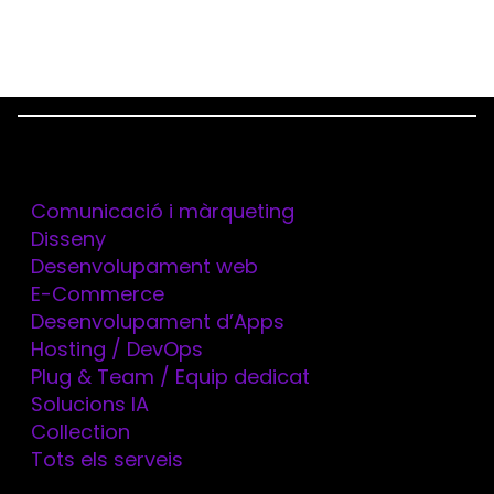
Menu
Serveis
Home
Tecnologies
Comunicació i màrqueting
Disseny
Desenvolupament web
TECNOLOGIES
E-Commerce
Desenvolupament d’Apps
TECNOLOGIA DE
Hosting / DevOps
Plug & Team / Equip dedicat
CODI OBERT PER A
Solucions IA
Collection
SOLUCIONS
Tots els serveis