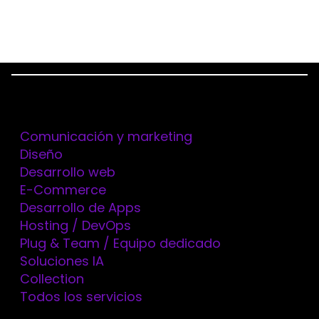
Menu
Servicios
Home
Servicios
Comunicación y marketing
Comunicación y marketing
Diseño
Desarrollo web
COMUNICACIÓN Y MARKETING
E-Commerce
Desarrollo de Apps
COMUNICACIÓN Y
Hosting / DevOps
Plug & Team / Equipo dedicado
MARKETING
Soluciones IA
Collection
ESTRATÉGICO
Todos los servicios