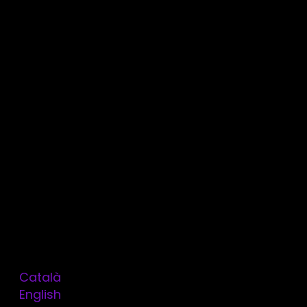
Servicios
Tecnologías
Contacto
Blog
Aviso Legal
Consentimiento
Política de Cookies
Política de Privacidad
Trabaja con nosotros
Kit digital
ThinkDevops by Omitsis
Català
English
OMITSIS