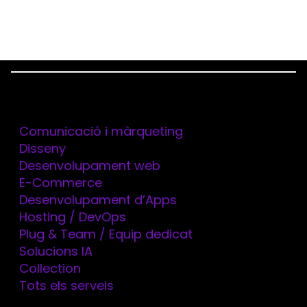
Menu
Serveis
Home
Projectes
Ovation
Comunicació i màrqueting
Disseny
Desenvolupament web
E-Commerce
Desenvolupament d’Apps
Hosting / DevOps
Plug & Team / Equip dedicat
Solucions IA
Collection
Tots els serveis