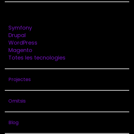
Tecnologies
Symfony
Drupal
OVATION
WordPress
Magento
Totes les tecnologies
Client
Ovation
Projectes
Solutions
WordPress
Omitsis
Serveis
Desenvolupament
Blog
web