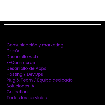
Menu
Servicios
Home
Proyectos
Evasion TV
Comunicación y marketing
Diseño
Desarrollo web
E-Commerce
Desarrollo de Apps
Hosting / DevOps
Plug & Team / Equipo dedicado
Soluciones IA
Collection
Todos los servicios