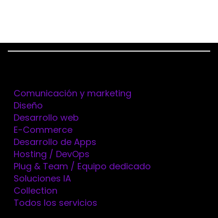
Menu
Servicios
Home
Tecnologías
KOTLIN
Comunicación y marketing
Diseño
Desarrollo web
KOTLIN
E-Commerce
Desarrollo de Apps
CREA APPS
Hosting / DevOps
Plug & Team / Equipo dedicado
ANDROID NATIVAS
Soluciones IA
Collection
SEGURAS Y DE ALTO
Todos los servicios