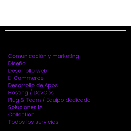
Menu
Servicios
Home
Blog
Crear una «Thank You page» en Ninja Forms paso a
Comunicación y marketing
paso
Diseño
Desarrollo web
E-Commerce
Desarrollo de Apps
Hosting / DevOps
Plug & Team / Equipo dedicado
Soluciones IA
Collection
Todos los servicios