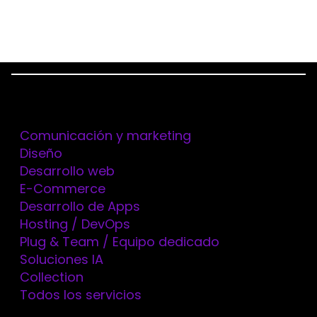
Menu
Servicios
Home
Blog
Plataforma LMS en WordPress Learn Dash
Comunicación y marketing
Diseño
Desarrollo web
E-Commerce
Desarrollo de Apps
Hosting / DevOps
Plug & Team / Equipo dedicado
Soluciones IA
Collection
Todos los servicios