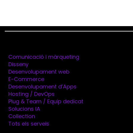
Menu
Serveis
Home
Blog
JSON:API amb Drupal 8 i Drupal 9
Comunicació i màrqueting
Disseny
Desenvolupament web
E-Commerce
Desenvolupament d’Apps
Hosting / DevOps
Plug & Team / Equip dedicat
Solucions IA
Collection
Tots els serveis